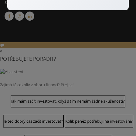
SOCIÁLNÍ SÍTĚ
×
POTŘEBUJETE PORADIT?
Zajímá tě cokoliv z oboru financí? Ptej se!
Jak mám začít investovat, když s tím nemám žádné zkušenosti?
Je teď dobrý čas začít investovat?
Kolik peněz potřebuji na investování?