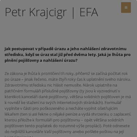
Petr Krajcigr | EFA
Jak postupovat v případě úrazu a jeho nahlášení zdravotnímu
středisku, když se úraz stal již před dvěma lety. Jaká je lhůta pro
plnění pojišťovny a nahlášení úrazu?
Ze zákona je lhůta k promlčení tři roky, přičemž se začíná počítat rok
po úraze – jinak řečeno, máte čtyři roky čas k uplatnění svého nároku.
Zdravotnímu středisku nic hlásit nemusíte. Nárok uplatníte na
patřičném formuláři příslušné pojišťovny (ty jsou k vyzvednutí v
kterékoli kanceláři dané pojišťovny, většina solidních pojišťoven je má
k rovněž ke stažení na svých internetových stránkách). Formulář
vyplníte v části pro poškozeného a necháte vyplnit ošetřujícím
lékařem (ten si asi řekne o nějaké peníze a vydá stvrzenku o zaplacení,
kterou přiložte k formuláři pro pojišťovnu – opět většina solidních
pojišťoven tento poplatek do rozumné výše proplácí). Poté odnesete
do nejbližší kanceláře Vaší pojišťovny anebo pošlete poštou na její