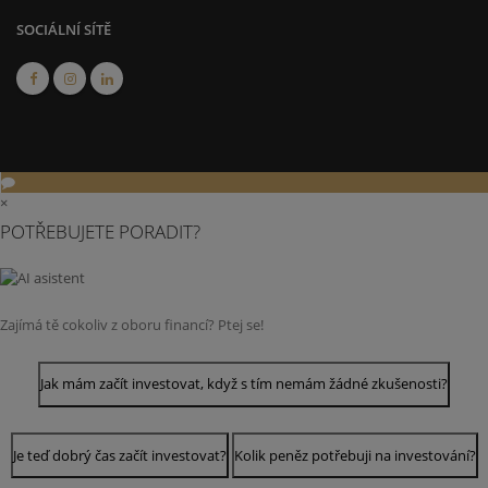
SOCIÁLNÍ SÍTĚ
×
POTŘEBUJETE PORADIT?
Zajímá tě cokoliv z oboru financí? Ptej se!
Jak mám začít investovat, když s tím nemám žádné zkušenosti?
Je teď dobrý čas začít investovat?
Kolik peněz potřebuji na investování?