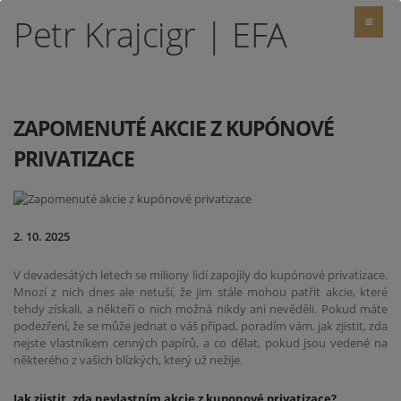
Petr Krajcigr | EFA
ZAPOMENUTÉ AKCIE Z KUPÓNOVÉ
PRIVATIZACE
2. 10. 2025
V devadesátých letech se miliony lidí zapojily do kupónové privatizace.
Mnozí z nich dnes ale netuší, že jim stále mohou patřit akcie, které
tehdy získali, a někteří o nich možná nikdy ani nevěděli. Pokud máte
podezření, že se může jednat o váš případ, poradím vám, jak zjistit, zda
nejste vlastníkem cenných papírů, a co dělat, pokud jsou vedené na
některého z vašich blízkých, který už nežije.
Jak zjistit, zda nevlastním akcie z kuponové privatizace?