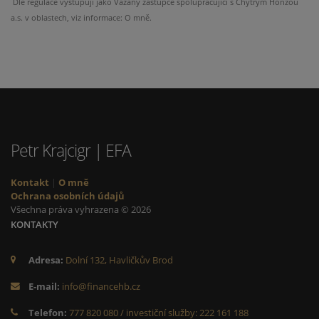
Dle regulace vystupuji jako Vázaný zástupce spolupracující s Chytrým Honzou
a.s. v oblastech, viz informace: O mně.
Petr Krajcigr | EFA
Kontakt
|
O mně
Ochrana osobních údajů
Všechna práva vyhrazena © 2026
KONTAKTY
Adresa:
Dolní 132, Havličkův Brod
E-mail:
info@financehb.cz
Telefon:
777 820 080 / investiční služby: 222 161 188