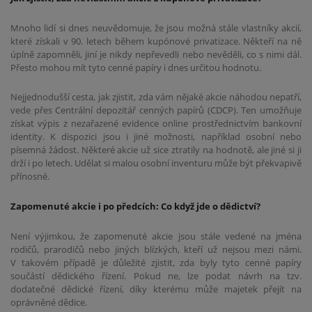
Mnoho lidí si dnes neuvědomuje, že jsou možná stále vlastníky akcií,
které získali v 90. letech během kupónové privatizace. Někteří na ně
úplně zapomněli, jiní je nikdy nepřevedli nebo nevěděli, co s nimi dál.
Přesto mohou mít tyto cenné papíry i dnes určitou hodnotu.
Nejjednodušší cesta, jak zjistit, zda vám nějaké akcie náhodou nepatří,
vede přes Centrální depozitář cenných papírů (CDCP). Ten umožňuje
získat výpis z nezařazené evidence online prostřednictvím bankovní
identity. K dispozici jsou i jiné možnosti, například osobní nebo
písemná žádost. Některé akcie už sice ztratily na hodnotě, ale jiné si ji
drží i po letech. Udělat si malou osobní inventuru může být překvapivě
přínosné.
Zapomenuté akcie i po předcích: Co když jde o dědictví?
Není výjimkou, že zapomenuté akcie jsou stále vedené na jména
rodičů, prarodičů nebo jiných blízkých, kteří už nejsou mezi námi.
V takovém případě je důležité zjistit, zda byly tyto cenné papíry
součástí dědického řízení. Pokud ne, lze podat návrh na tzv.
dodatečné dědické řízení, díky kterému může majetek přejít na
oprávněné dědice.