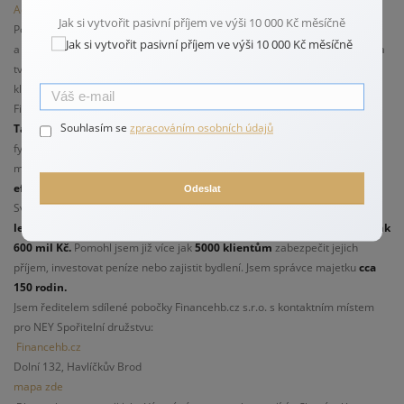
Advisor™
.
Jak si vytvořit pasivní příjem ve výši 10 000 Kč měsíčně
Pomáhám správně nastavit investice, správně využít dobrého dluhu úvěru
a neplatit moc peněz za zajištění příjmu.
Specializuji se na investování
a
tvoření portfolia pro Finanční nezávislost. Pomáhám budovat majetek
klientů a ochraňovat ho.
Finanční plán je cesta vedoucí k finanční nezávislosti.
Souhlasím se
zpracováním osobních údajů
Také se zabývám zajištěním rizik
zejména osobních financí rodin,
fyzických osob. Mými klienty jsou v současné době zejména manažeři,
majitelé menších i větších firem.
Mou nejdůležitější rolí je být
efektivním průvodcem na cestě k finanční nezávislosti.
Odeslat
Své zkušenosti v tomto oboru sbírám od roku 1998, tedy již
více než 26
let
a díky tomu jsem zrostředkoval investice klientům v celkové výši více ja
k
600 mil Kč.
Pomohl jsem již více jak
5000 klientům
zabezpečit jejich
příjem, investovat peníze nebo zajistit bydlení. Jsem správce majetku
cca
150 rodin.
Jsem ředitelem sdílené pobočky Financehb.cz s.r.o. s kontaktním místem
pro NEY Spořitelní družstvu:
Financehb.cz
Dolní 132, Havlíčkův Brod
mapa zde