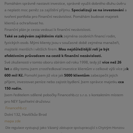
Pomáhám správně nastavit investice, správně využít dobrého dluhu úvěru
a neplatit moc peněz za zajištění příjmu.
Specializuji se na investování
a
tvoření portfolia pro Finanční nezávislost. Pomáhám budovat majetek
klientů a ochraňovat ho.
Finanční plán je cesta vedoucí k finanční nezávislosti.
Také se zabývám zajištěním rizik
zejména osobních financí rodin,
fyzických osob. Mými klienty jsou v současné době zejména manažeři,
majitelé menších i větších firem.
Mou nejdůležitější rolí je být
efektivním průvodcem na cestě k finanční nezávislosti.
Své zkušenosti v tomto oboru sbírám od roku 1998, tedy již
více než 26
let
a díky tomu jsem zrostředkoval investice klientům v celkové výši více ja
k
600 mil Kč.
Pomohl jsem již více jak
5000 klientům
zabezpečit jejich
příjem, investovat peníze nebo zajistit bydlení. Jsem správce majetku
cca
150 rodin.
Jsem ředitelem sdílené pobočky Financehb.cz s.r.o. s kontaktním místem
pro NEY Spořitelní družstvu:
Financehb.cz
Dolní 132, Havlíčkův Brod
mapa zde
Dle regulace vystupuji jako Vázaný zástupce spolupracující s Chytrým Honzou