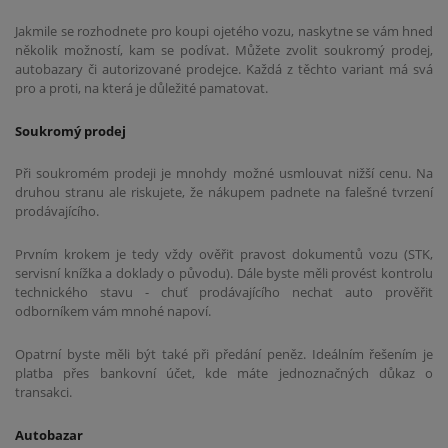
Jakmile se rozhodnete pro koupi ojetého vozu, naskytne se vám hned
několik možností, kam se podívat. Můžete zvolit soukromý prodej,
autobazary či autorizované prodejce. Každá z těchto variant má svá
pro a proti, na která je důležité pamatovat.
Soukromý prodej
Při soukromém prodeji je mnohdy možné usmlouvat nižší cenu. Na
druhou stranu ale riskujete, že nákupem padnete na falešné tvrzení
prodávajícího.
Prvním krokem je tedy vždy ověřit pravost dokumentů vozu (STK,
servisní knížka a doklady o původu). Dále byste měli provést kontrolu
technického stavu - chuť prodávajícího nechat auto prověřit
odborníkem vám mnohé napoví.
Opatrní byste měli být také při předání peněz. Ideálním řešením je
platba přes bankovní účet, kde máte jednoznačných důkaz o
transakci.
Autobazar