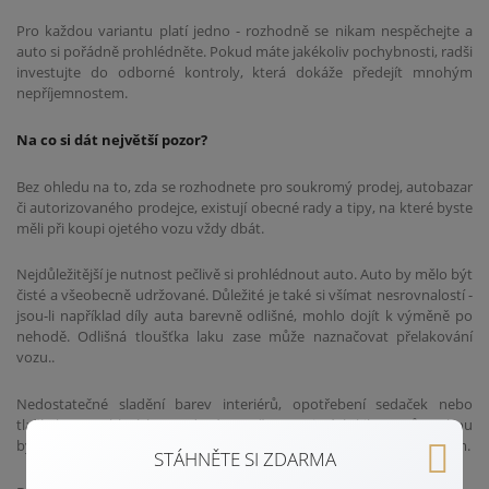
Pro každou variantu platí jedno - rozhodně se nikam nespěchejte a
auto si pořádně prohlédněte. Pokud máte jakékoliv pochybnosti, radši
investujte do odborné kontroly, která dokáže předejít mnohým
nepříjemnostem.
Na co si dát největší pozor?
Bez ohledu na to, zda se rozhodnete pro soukromý prodej, autobazar
či autorizovaného prodejce, existují obecné rady a tipy, na které byste
měli při koupi ojetého vozu vždy dbát.
Nejdůležitější je nutnost pečlivě si prohlédnout auto. Auto by mělo být
čisté a všeobecně udržované. Důležité je také si všímat nesrovnalostí -
jsou-li například díly auta barevně odlišné, mohlo dojít k výměně po
nehodě. Odlišná tloušťka laku zase může naznačovat přelakování
vozu..
Nedostatečné sladění barev interiérů, opotřebení sedaček nebo
tlačítek nesouhlasící s uvedeným počtem najetých kilometrů mohou
být signálem zvýšeného opotřebení nebo manipulace s tachometrem.
STÁHNĚTE SI ZDARMA