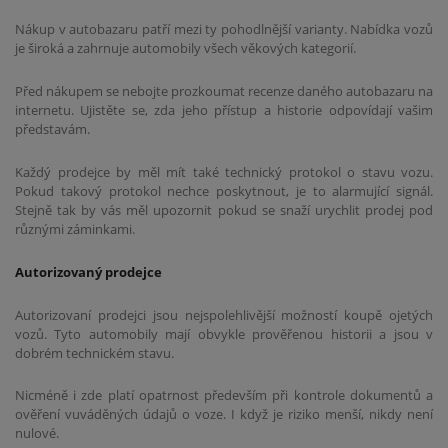
Nákup v autobazaru patří mezi ty pohodlnější varianty. Nabídka vozů
je široká a zahrnuje automobily všech věkových kategorií.
Před nákupem se nebojte prozkoumat recenze daného autobazaru na
internetu. Ujistěte se, zda jeho přístup a historie odpovídají vašim
představám.
Každý prodejce by měl mít také technický protokol o stavu vozu.
Pokud takový protokol nechce poskytnout, je to alarmující signál.
Stejně tak by vás měl upozornit pokud se snaží urychlit prodej pod
různými záminkami.
Autorizovaný prodejce
Autorizovaní prodejci jsou nejspolehlivější možností koupě ojetých
vozů. Tyto automobily mají obvykle prověřenou historii a jsou v
dobrém technickém stavu.
Nicméně i zde platí opatrnost především při kontrole dokumentů a
ověření vuváděných údajů o voze. I když je riziko menší, nikdy není
nulové.