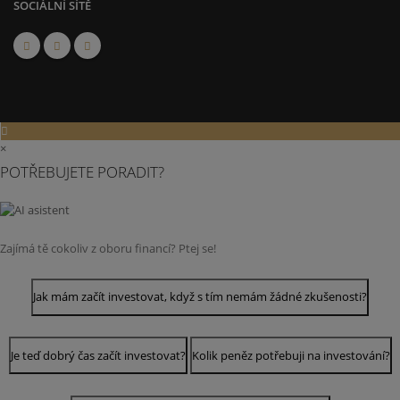
SOCIÁLNÍ SÍTĚ
×
POTŘEBUJETE PORADIT?
Zajímá tě cokoliv z oboru financí? Ptej se!
Jak mám začít investovat, když s tím nemám žádné zkušenosti?
Je teď dobrý čas začít investovat?
Kolik peněz potřebuji na investování?