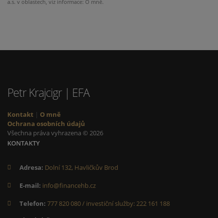
a.s. v oblastech, viz informace: O mně.
Petr Krajcigr | EFA
Kontakt
|
O mně
Ochrana osobních údajů
Všechna práva vyhrazena © 2026
KONTAKTY
Adresa:
Dolní 132, Havličkův Brod
E-mail:
info@financehb.cz
Telefon:
777 820 080 / investiční služby: 222 161 188