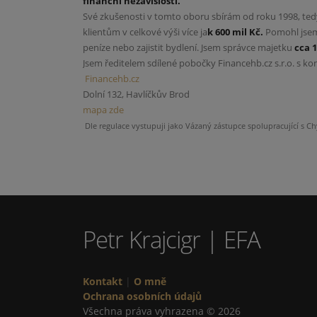
finanční nezávislosti.
Své zkušenosti v tomto oboru sbírám od roku 1998, tedy
klientům v celkové výši více ja
k 600 mil Kč.
Pomohl jsem 
peníze nebo zajistit bydlení. Jsem správce majetku
cca 1
Jsem ředitelem sdílené pobočky Financehb.cz s.r.o. s k
Financehb.cz
Dolní 132, Havlíčkův Brod
mapa zde
Dle regulace vystupuji jako Vázaný zástupce spolupracující s C
Petr Krajcigr | EFA
Kontakt
|
O mně
Ochrana osobních údajů
Všechna práva vyhrazena © 2026