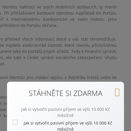
dentitu nabízejí ve svých mobilních aplikacích, ty menší
u. Při přihlašování bankovní identitou například do Portálu
íč k internetovému bankovnictví ve svém mobilu. Jeho
 přihlášení do Portálu občana.
 přehled všech informací, které o vás stát shromažďuje.
e najdete elektronické žádosti, které rovnou příslušnému
anete také do portálů jiných úřadů. Tedy k Finanční správě,
í, ale také k České správě sociálního zabezpečení, Úřadu
pt.
ovní identitu pro získání výpisu z Rejstříku trestů nebo ke
STÁHNĚTE SI ZDARMA
tiny lidí mají bankovní identitu ve svojí mobilní bance k
ži než ženy a také lidé s vysokoškolským vzděláním. Ti, kteří
Jak si vytvořit pasivní příjem ve výši 10 000 Kč
ní identitu ještě nepoužili, nejčastěji uváděli, že pro ni
měsíčně
žně každý sedmý bankovní identitu nevyužívá, protože má