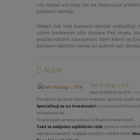
I do datové schránky stát ale doporučuje přihlašo
bankovní identity.
Někteří lidé však bankovní identitě nedůvěřují
vašem bankovním účtu dostane třetí strana, jsou
použito totožné zabezpečení, které klienti využív
bankovní identitou banka jen potvrdí vaši identi
Autor
Petr Krajcigr | EFA
Jsem držitel titulu EFA-
€ur
Pomáhám správně nastavit investice, správně využít dob
Specializuji se na investování
a tvoření portfolia pro
ochraňovat ho.
Finanční plán je cesta vedoucí k finanční nezávislosti.
Také se zabývám zajištěním rizik
zejména osobních fi
zejména manažeři, majitelé menších i větších firem.
Mou