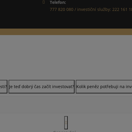
Telefon:
777 820 080 / investiční služby: 222 161 1
sti?
Je teď dobrý čas začít investovat?
Kolik peněz potřebuji na in