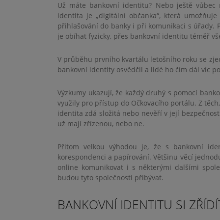
Už máte bankovní identitu? Nebo ještě vůbec n
identita je „digitální občanka“, která umožňuje
přihlašování do banky i při komunikaci s úřady. 
je obíhat fyzicky, přes bankovní identitu téměř vše
V průběhu prvního kvartálu letošního roku se zje
bankovní identity osvědčil a lidé ho čím dál víc po
Výzkumy ukazují, že každý druhý s pomocí bankovn
využily pro přístup do Očkovacího portálu. Z těch, 
identita zdá složitá nebo nevěří v její bezpečnost
už mají zřízenou, nebo ne.
Přitom velkou výhodou je, že s bankovní ide
korespondenci a papírování. Většinu věcí jednodu
online komunikovat i s některými dalšími společ
budou tyto společnosti přibývat.
BANKOVNÍ IDENTITU SI ZŘÍD