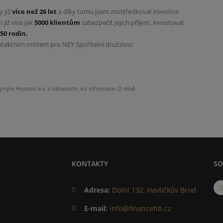
 již
více než 26 let
a díky tomu jsem zrostředkoval investice
již více jak
5000 klientům
zabezpečit jejich příjem, investovat
50 rodin.
ontaktním místem pro NEY Spořitelní družstvu:
hytrým Honzou a.s. v oblastech, viz informace: O mně.
KONTAKTY
SO
Adresa:
Dolní 132, Havličkův Brod
E-mail:
info@financehb.cz