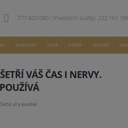
777 820 080 / investiční služby: 222 161 18
DNA
KALKULAČKY
O MNĚ
E-BOOK
VIDEOTIPY
ONL
ETŘÍ VÁŠ ČAS I NERVY.
 POUŽÍVÁ