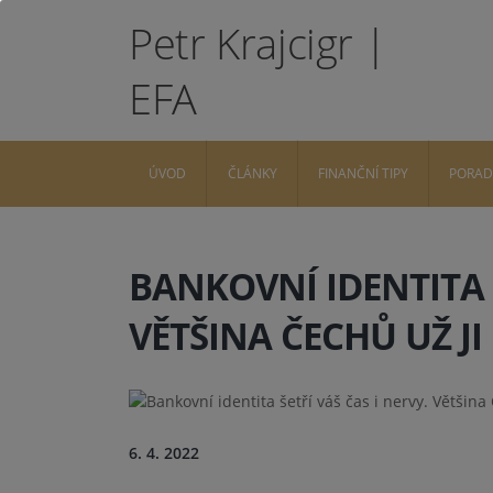
Petr Krajcigr |
EFA
ÚVOD
ČLÁNKY
FINANČNÍ TIPY
PORA
BANKOVNÍ IDENTITA Š
VĚTŠINA ČECHŮ UŽ JI
6. 4. 2022