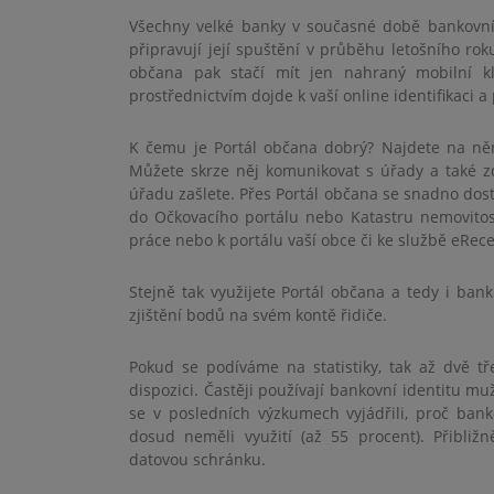
Všechny velké banky v současné době bankovní i
připravují její spuštění v průběhu letošního rok
občana pak stačí mít jen nahraný mobilní kl
prostřednictvím dojde k vaší online identifikaci a
K čemu je Portál občana dobrý? Najdete na něm
Můžete skrze něj komunikovat s úřady a také zd
úřadu zašlete. Přes Portál občana se snadno dost
do Očkovacího portálu nebo Katastru nemovitost
práce nebo k portálu vaší obce či ke službě eRece
Stejně tak využijete Portál občana a tedy i bank
zjištění bodů na svém kontě řidiče.
Pokud se podíváme na statistiky, tak až dvě tře
dispozici. Častěji používají bankovní identitu mu
se v posledních výzkumech vyjádřili, proč bankov
dosud neměli využití (až 55 procent). Přibli
datovou schránku.