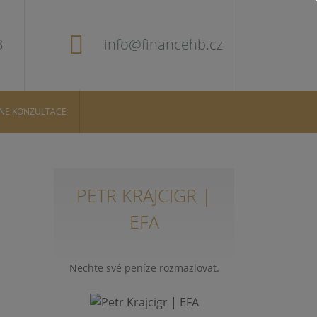
8
info@financehb.cz
INE KONZULTACE
PETR KRAJCIGR |
EFA
Nechte své peníze rozmazlovat.